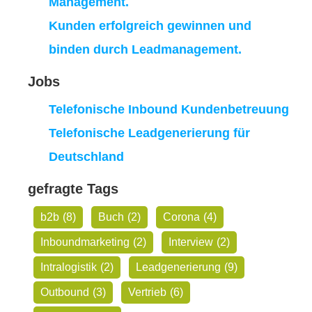
Management.
Kunden erfolgreich gewinnen und
binden durch Leadmanagement.
Jobs
Telefonische Inbound Kundenbetreuung
Telefonische Leadgenerierung für
Deutschland
gefragte Tags
b2b
(8)
Buch
(2)
Corona
(4)
Inboundmarketing
(2)
Interview
(2)
Intralogistik
(2)
Leadgenerierung
(9)
Outbound
(3)
Vertrieb
(6)