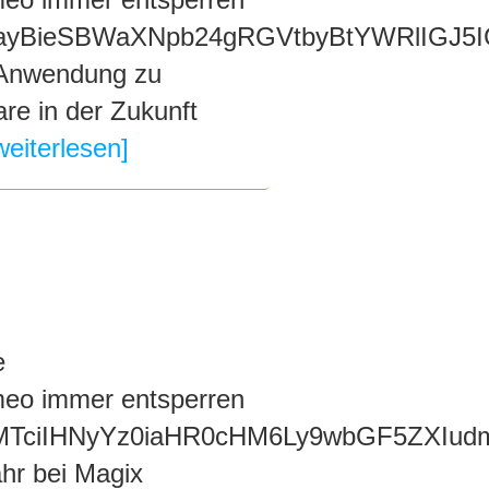
yBieSBWaXNpb24gRGVtbyBtYWRlIGJ5I
 Anwendung zu
e in der Zukunft
weiterlesen]
e
meo immer entsperren
TciIHNyYz0iaHR0cHM6Ly9wbGF5ZXIud
ahr bei Magix