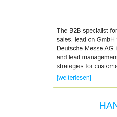
The B2B specialist fo
sales, lead on GmbH 
Deutsche Messe AG in 
and lead management. 
strategies for custom
[weiterlesen]
HA