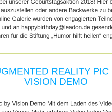
ei unserer Geburtstagsaktion 2018! Hier bi
auszustellen oder andere Backwerke zu b
line Galerie wurden von engagierten Teiln
rt und an happybirthday@leadon.de gesende
hren für die Stiftung „Humor hilft heilen“ e
GMENTED REALITY PIC
VISION DEMO
c by Vision Demo Mit dem Laden des Video
 von Vimeo.Mehr erfahren Video laden Vi