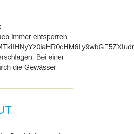
e
meo immer entsperren
TkiIHNyYz0iaHR0cHM6Ly9wbGF5ZXIud
rschlagen. Bei einer
durch die Gewässer
UT