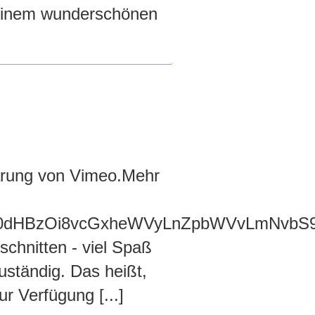
 einem wunderschönen
lärung von Vimeo.Mehr
dHBzOi8vcGxheWVyLnZpbWVvLmNvbS9
chnitten - viel Spaß
uständig. Das heißt,
r Verfügung [...]