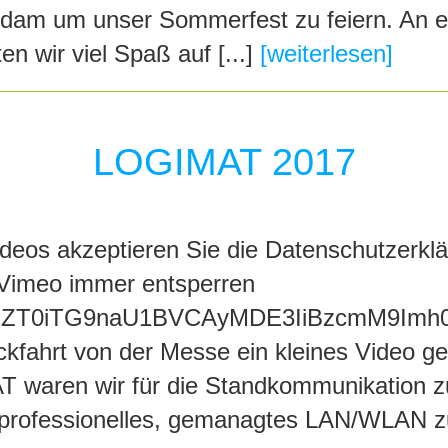
sdam um unser Sommerfest zu feiern. An
n wir viel Spaß auf [...]
[weiterlesen]
LOGIMAT 2017
deos akzeptieren Sie die Datenschutzerk
 Vimeo immer entsperren
ZT0iTG9naU1BVCAyMDE3IiBzcmM9Imh0
kfahrt von der Messe ein kleines Video ges
T waren wir für die Standkommunikation z
 professionelles, gemanagtes LAN/WLAN zu