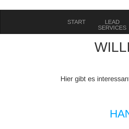
START
LEAD
SERVICES
WIL
Hier gibt es interess
HA