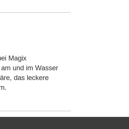
bei Magix
g am und im Wasser
äre, das leckere
m.