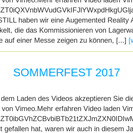
ZT0iQXVnbWVudGVkIFJlYWxpdHkgUGlja
STILL haben wir eine Augemented Reality
lt, die das Kommissionieren von Lagerwar
e auf einer Messe zeigen zu können, [...]
[
SOMMERFEST 2017
dem Laden des Videos akzeptieren Sie di
 von Vimeo.Mehr erfahren Video laden Vi
ZT0ibGVhZCBvbiBTb21tZXJmZXN0IDIwM
t gefallen hat, waren wir auch in diesem J